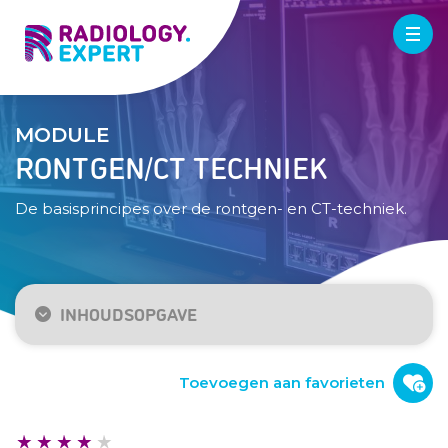
MODULE
RONTGEN/CT TECHNIEK
De basisprincipes over de rontgen- en CT-techniek.
INHOUDSOPGAVE
Rontgen/CT Techniek
Rontgenfoto
Toevoegen aan favorieten
CT technieken
CT contrast en Houndsfield Units