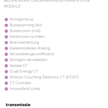
BELANGRIJKE ONDERWERPEN/TERMEN IN DE
MODULE:
Röntgenbuis
Buisspanning (kV)
Buisstroom (mA).
Elektronen schillen
Bremsstrahlung
Karakterstieke straling
Verzwakkingscoëfficiënt
Röntgen densiteiten
Spiraal CT
Dual Energy CT
Photon Counting Detector CT (PCDT)
CT Contrast
Hounsfield Units